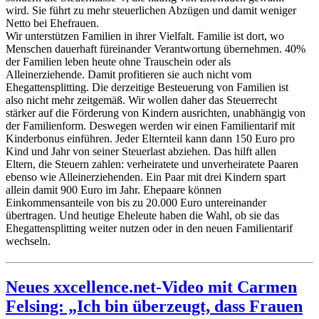
wird. Sie führt zu mehr steuerlichen Abzügen und damit weniger
Netto bei Ehefrauen.
Wir unterstützen Familien in ihrer Vielfalt. Familie ist dort, wo
Menschen dauerhaft füreinander Verantwortung übernehmen. 40%
der Familien leben heute ohne Trauschein oder als
Alleinerziehende. Damit profitieren sie auch nicht vom
Ehegattensplitting. Die derzeitige Besteuerung von Familien ist
also nicht mehr zeitgemäß. Wir wollen daher das Steuerrecht
stärker auf die Förderung von Kindern ausrichten, unabhängig von
der Familienform. Deswegen werden wir einen Familientarif mit
Kinderbonus einführen. Jeder Elternteil kann dann 150 Euro pro
Kind und Jahr von seiner Steuerlast abziehen. Das hilft allen
Eltern, die Steuern zahlen: verheiratete und unverheiratete Paaren
ebenso wie Alleinerziehenden. Ein Paar mit drei Kindern spart
allein damit 900 Euro im Jahr. Ehepaare können
Einkommensanteile von bis zu 20.000 Euro untereinander
übertragen. Und heutige Eheleute haben die Wahl, ob sie das
Ehegattensplitting weiter nutzen oder in den neuen Familientarif
wechseln.
Neues xxcellence.net-Video mit Carmen
Felsing: „Ich bin überzeugt, dass Frauen