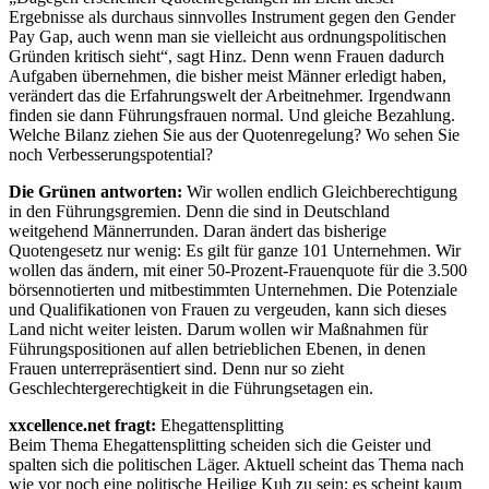
Ergebnisse als durchaus sinnvolles Instrument gegen den Gender
Pay Gap, auch wenn man sie vielleicht aus ordnungspolitischen
Gründen kritisch sieht“, sagt Hinz. Denn wenn Frauen dadurch
Aufgaben übernehmen, die bisher meist Männer erledigt haben,
verändert das die Erfahrungswelt der Arbeitnehmer. Irgendwann
finden sie dann Führungsfrauen normal. Und gleiche Bezahlung.
Welche Bilanz ziehen Sie aus der Quotenregelung? Wo sehen Sie
noch Verbesserungspotential?
Die Grünen antworten:
Wir wollen endlich Gleichberechtigung
in den Führungsgremien. Denn die sind in Deutschland
weitgehend Männerrunden. Daran ändert das bisherige
Quotengesetz nur wenig: Es gilt für ganze 101 Unternehmen. Wir
wollen das ändern, mit einer 50-Prozent-Frauenquote für die 3.500
börsennotierten und mitbestimmten Unternehmen. Die Potenziale
und Qualifikationen von Frauen zu vergeuden, kann sich dieses
Land nicht weiter leisten. Darum wollen wir Maßnahmen für
Führungspositionen auf allen betrieblichen Ebenen, in denen
Frauen unterrepräsentiert sind. Denn nur so zieht
Geschlechtergerechtigkeit in die Führungsetagen ein.
xxcellence.net fragt:
Ehegattensplitting
Beim Thema Ehegattensplitting scheiden sich die Geister und
spalten sich die politischen Läger. Aktuell scheint das Thema nach
wie vor noch eine politische Heilige Kuh zu sein; es scheint kaum