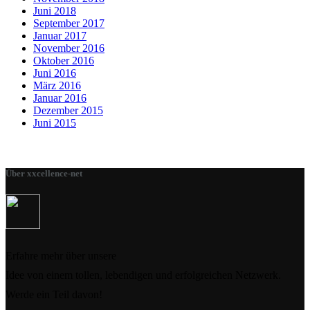
Juni 2018
September 2017
Januar 2017
November 2016
Oktober 2016
Juni 2016
März 2016
Januar 2016
Dezember 2015
Juni 2015
Über xxcellence-net
Erfahre mehr über unsere
Idee von einem tollen, lebendigen und erfolgreichen Netzwerk.
Werde ein Teil davon!