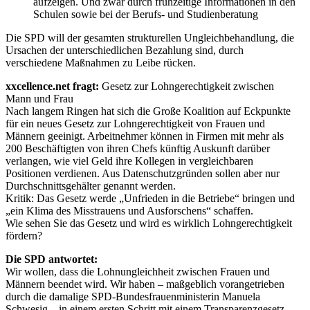
aufzeigen. Und zwar durch frühzeitige Informationen in den
Schulen sowie bei der Berufs- und Studienberatung
Die SPD will der gesamten strukturellen Ungleichbehandlung, die
Ursachen der unterschiedlichen Bezahlung sind, durch
verschiedene Maßnahmen zu Leibe rücken.
xxcellence.net fragt:
Gesetz zur Lohngerechtigkeit zwischen
Mann und Frau
Nach langem Ringen hat sich die Große Koalition auf Eckpunkte
für ein neues Gesetz zur Lohngerechtigkeit von Frauen und
Männern geeinigt. Arbeitnehmer können in Firmen mit mehr als
200 Beschäftigten von ihren Chefs künftig Auskunft darüber
verlangen, wie viel Geld ihre Kollegen in vergleichbaren
Positionen verdienen. Aus Datenschutzgründen sollen aber nur
Durchschnittsgehälter genannt werden.
Kritik: Das Gesetz werde „Unfrieden in die Betriebe“ bringen und
„ein Klima des Misstrauens und Ausforschens“ schaffen.
Wie sehen Sie das Gesetz und wird es wirklich Lohngerechtigkeit
fördern?
Die SPD antwortet:
Wir wollen, dass die Lohnungleichheit zwischen Frauen und
Männern beendet wird. Wir haben – maßgeblich vorangetrieben
durch die damalige SPD-Bundesfrauenministerin Manuela
Schwesig – in einem ersten Schritt mit einem Transparenzgesetz