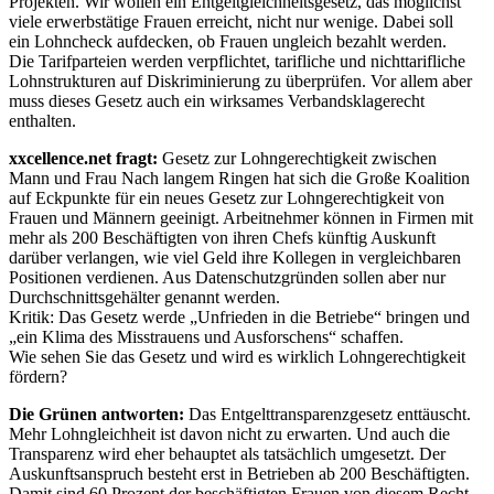
Projekten. Wir wollen ein Entgeltgleichheitsgesetz, das möglichst
viele erwerbstätige Frauen erreicht, nicht nur wenige. Dabei soll
ein Lohncheck aufdecken, ob Frauen ungleich bezahlt werden.
Die Tarifparteien werden verpflichtet, tarifliche und nichttarifliche
Lohnstrukturen auf Diskriminierung zu überprüfen. Vor allem aber
muss dieses Gesetz auch ein wirksames Verbandsklagerecht
enthalten.
xxcellence.net fragt:
Gesetz zur Lohngerechtigkeit zwischen
Mann und Frau Nach langem Ringen hat sich die Große Koalition
auf Eckpunkte für ein neues Gesetz zur Lohngerechtigkeit von
Frauen und Männern geeinigt. Arbeitnehmer können in Firmen mit
mehr als 200 Beschäftigten von ihren Chefs künftig Auskunft
darüber verlangen, wie viel Geld ihre Kollegen in vergleichbaren
Positionen verdienen. Aus Datenschutzgründen sollen aber nur
Durchschnittsgehälter genannt werden.
Kritik: Das Gesetz werde „Unfrieden in die Betriebe“ bringen und
„ein Klima des Misstrauens und Ausforschens“ schaffen.
Wie sehen Sie das Gesetz und wird es wirklich Lohngerechtigkeit
fördern?
Die Grünen antworten:
Das Entgelttransparenzgesetz enttäuscht.
Mehr Lohngleichheit ist davon nicht zu erwarten. Und auch die
Transparenz wird eher behauptet als tatsächlich umgesetzt. Der
Auskunftsanspruch besteht erst in Betrieben ab 200 Beschäftigten.
Damit sind 60 Prozent der beschäftigten Frauen von diesem Recht