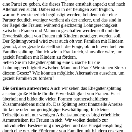
eine Partei zu geben, die dieses Thema ernsthaft anpackt und nach
Alternativen sucht. Dabei ist es in der heutigen Zeit fraglich,
warum Ehen steuerlich begünstigt werden, bei denen der eine
Partner deutlich weniger verdient als der andere, und das sind in
der Regel die Frauen; während gleichzeitig Lohngerechtigkeit
zwischen Frauen und Männern geschaffen werden soll und die
Erwerbstätigkeit von Frauen mit Kindern gesteigert werden soll.
Der Splittingvorteil wird zwar auch oft von Familien mit Kindern
genutzt, aber gerade da stellt sich die Frage, ob nicht eventuell ein
Familiensplitting, ähnlich wie in Frankreich, sinnvoller wäre, um
gezielt Familien mit Kindern zu fördern.
Sehen Sie im Ehegattensplitting eine Ursache für die
Lohnungerechtigkeit zwischen Mann und Frau? Wie stehen Sie zu
diesem Gesetz? Wie könnten mögliche Alternativen aussehen, um
gezielt Familien zu fördern?
Die Grünen antworten:
Auch wir sehen das Ehegattensplitting
als eine große Hürde für die Erwerbstätigkeit von Frauen. Es ist
überholt und bildet die vielen Formen partnerschaftlichen
Zusammenlebens nicht ab. Das Splitting setzt finanzielle Anreize
für keine oder nur geringfügige Beschäftigung, für kleine
Teilzeitjobs mit nur wenigen Arbeitsstunden; es birgt erhebliche
Armutsrisiken für Frauen in sich. Wir wollen deshalb zur
individuellen Besteuerung übergehen und das Ehegattensplitting
durch eine gezielte Förderung von Familien mit Kindern ersetzen.