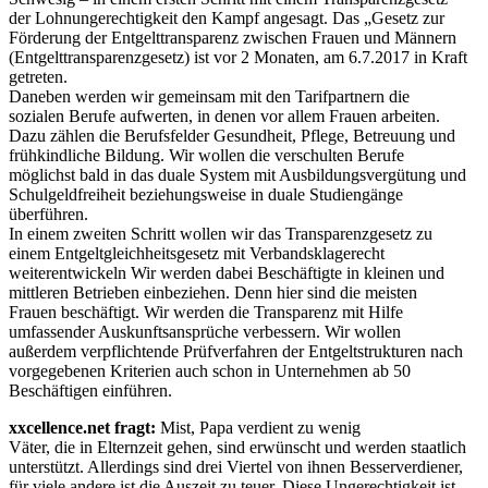
der Lohnungerechtigkeit den Kampf angesagt. Das „Gesetz zur
Förderung der Entgelttransparenz zwischen Frauen und Männern
(Entgelttransparenzgesetz) ist vor 2 Monaten, am 6.7.2017 in Kraft
getreten.
Daneben werden wir gemeinsam mit den Tarifpartnern die
sozialen Berufe aufwerten, in denen vor allem Frauen arbeiten.
Dazu zählen die Berufsfelder Gesundheit, Pflege, Betreuung und
frühkindliche Bildung. Wir wollen die verschulten Berufe
möglichst bald in das duale System mit Ausbildungsvergütung und
Schulgeldfreiheit beziehungsweise in duale Studiengänge
überführen.
In einem zweiten Schritt wollen wir das Transparenzgesetz zu
einem Entgeltgleichheitsgesetz mit Verbandsklagerecht
weiterentwickeln Wir werden dabei Beschäftigte in kleinen und
mittleren Betrieben einbeziehen. Denn hier sind die meisten
Frauen beschäftigt. Wir werden die Transparenz mit Hilfe
umfassender Auskunftsansprüche verbessern. Wir wollen
außerdem verpflichtende Prüfverfahren der Entgeltstrukturen nach
vorgegebenen Kriterien auch schon in Unternehmen ab 50
Beschäftigen einführen.
xxcellence.net fragt:
Mist, Papa verdient zu wenig
Väter, die in Elternzeit gehen, sind erwünscht und werden staatlich
unterstützt. Allerdings sind drei Viertel von ihnen Besserverdiener,
für viele andere ist die Auszeit zu teuer. Diese Ungerechtigkeit ist