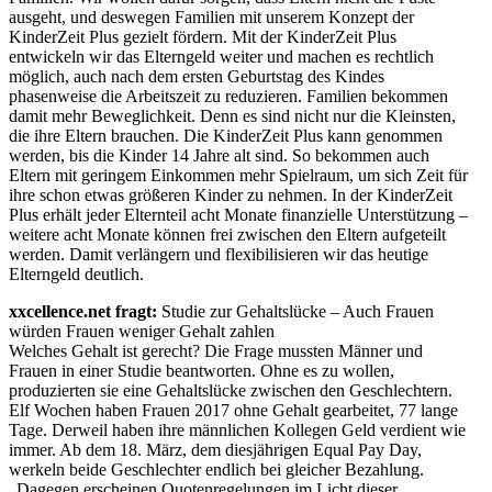
ausgeht, und deswegen Familien mit unserem Konzept der
KinderZeit Plus gezielt fördern. Mit der KinderZeit Plus
entwickeln wir das Elterngeld weiter und machen es rechtlich
möglich, auch nach dem ersten Geburtstag des Kindes
phasenweise die Arbeitszeit zu reduzieren. Familien bekommen
damit mehr Beweglichkeit. Denn es sind nicht nur die Kleinsten,
die ihre Eltern brauchen. Die KinderZeit Plus kann genommen
werden, bis die Kinder 14 Jahre alt sind. So bekommen auch
Eltern mit geringem Einkommen mehr Spielraum, um sich Zeit für
ihre schon etwas größeren Kinder zu nehmen. In der KinderZeit
Plus erhält jeder Elternteil acht Monate finanzielle Unterstützung –
weitere acht Monate können frei zwischen den Eltern aufgeteilt
werden. Damit verlängern und flexibilisieren wir das heutige
Elterngeld deutlich.
xxcellence.net fragt:
Studie zur Gehaltslücke – Auch Frauen
würden Frauen weniger Gehalt zahlen
Welches Gehalt ist gerecht? Die Frage mussten Männer und
Frauen in einer Studie beantworten. Ohne es zu wollen,
produzierten sie eine Gehaltslücke zwischen den Geschlechtern.
Elf Wochen haben Frauen 2017 ohne Gehalt gearbeitet, 77 lange
Tage. Derweil haben ihre männlichen Kollegen Geld verdient wie
immer. Ab dem 18. März, dem diesjährigen Equal Pay Day,
werkeln beide Geschlechter endlich bei gleicher Bezahlung.
„Dagegen erscheinen Quotenregelungen im Licht dieser