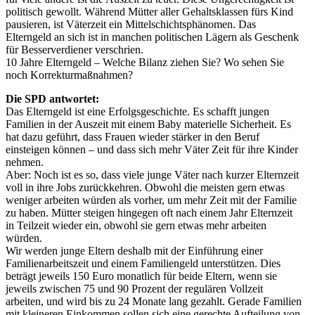
politisch gewollt. Während Mütter aller Gehaltsklassen fürs Kind
pausieren, ist Väterzeit ein Mittelschichtsphänomen. Das
Elterngeld an sich ist in manchen politischen Lägern als Geschenk
für Besserverdiener verschrien.
10 Jahre Elterngeld – Welche Bilanz ziehen Sie? Wo sehen Sie
noch Korrekturmaßnahmen?
Die SPD antwortet:
Das Elterngeld ist eine Erfolgsgeschichte. Es schafft jungen
Familien in der Auszeit mit einem Baby materielle Sicherheit. Es
hat dazu geführt, dass Frauen wieder stärker in den Beruf
einsteigen können – und dass sich mehr Väter Zeit für ihre Kinder
nehmen.
Aber: Noch ist es so, dass viele junge Väter nach kurzer Elternzeit
voll in ihre Jobs zurückkehren. Obwohl die meisten gern etwas
weniger arbeiten würden als vorher, um mehr Zeit mit der Familie
zu haben. Mütter steigen hingegen oft nach einem Jahr Elternzeit
in Teilzeit wieder ein, obwohl sie gern etwas mehr arbeiten
würden.
Wir werden junge Eltern deshalb mit der Einführung einer
Familienarbeitszeit und einem Familiengeld unterstützen. Dies
beträgt jeweils 150 Euro monatlich für beide Eltern, wenn sie
jeweils zwischen 75 und 90 Prozent der regulären Vollzeit
arbeiten, und wird bis zu 24 Monate lang gezahlt. Gerade Familien
mit kleineren Einkommen sollen sich eine gerechte Aufteilung von