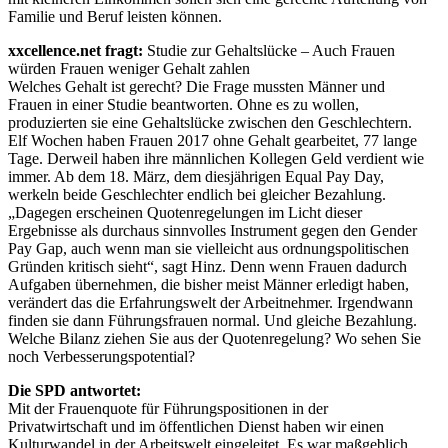
Familie und Beruf leisten können.
xxcellence.net fragt:
Studie zur Gehaltslücke – Auch Frauen
würden Frauen weniger Gehalt zahlen
Welches Gehalt ist gerecht? Die Frage mussten Männer und
Frauen in einer Studie beantworten. Ohne es zu wollen,
produzierten sie eine Gehaltslücke zwischen den Geschlechtern.
Elf Wochen haben Frauen 2017 ohne Gehalt gearbeitet, 77 lange
Tage. Derweil haben ihre männlichen Kollegen Geld verdient wie
immer. Ab dem 18. März, dem diesjährigen Equal Pay Day,
werkeln beide Geschlechter endlich bei gleicher Bezahlung.
„Dagegen erscheinen Quotenregelungen im Licht dieser
Ergebnisse als durchaus sinnvolles Instrument gegen den Gender
Pay Gap, auch wenn man sie vielleicht aus ordnungspolitischen
Gründen kritisch sieht“, sagt Hinz. Denn wenn Frauen dadurch
Aufgaben übernehmen, die bisher meist Männer erledigt haben,
verändert das die Erfahrungswelt der Arbeitnehmer. Irgendwann
finden sie dann Führungsfrauen normal. Und gleiche Bezahlung.
Welche Bilanz ziehen Sie aus der Quotenregelung? Wo sehen Sie
noch Verbesserungspotential?
Die SPD antwortet:
Mit der Frauenquote für Führungspositionen in der
Privatwirtschaft und im öffentlichen Dienst haben wir einen
Kulturwandel in der Arbeitswelt eingeleitet. Es war maßgeblich