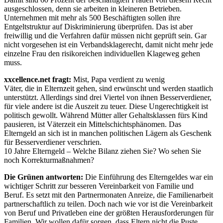
ausgeschlossen, denn sie arbeiten in kleineren Betrieben.
Unternehmen mit mehr als 500 Beschäftigten sollen ihre
Entgeltstruktur auf Diskriminierung überprüfen. Das ist aber
freiwillig und die Verfahren dafür müssen nicht geprüft sein. Gar
nicht vorgesehen ist ein Verbandsklagerecht, damit nicht mehr jede
einzelne Frau den risikoreichen individuellen Klageweg gehen
muss.
xxcellence.net fragt:
Mist, Papa verdient zu wenig
Väter, die in Elternzeit gehen, sind erwünscht und werden staatlich
unterstützt. Allerdings sind drei Viertel von ihnen Besserverdiener,
für viele andere ist die Auszeit zu teuer. Diese Ungerechtigkeit ist
politisch gewollt. Während Mütter aller Gehaltsklassen fürs Kind
pausieren, ist Väterzeit ein Mittelschichtsphänomen. Das
Elterngeld an sich ist in manchen politischen Lägern als Geschenk
für Besserverdiener verschrien.
10 Jahre Elterngeld – Welche Bilanz ziehen Sie? Wo sehen Sie
noch Korrekturmaßnahmen?
Die Grünen antworten:
Die Einführung des Elterngeldes war ein
wichtiger Schritt zur besseren Vereinbarkeit von Familie und
Beruf. Es setzt mit den Partnermonaten Anreize, die Familienarbeit
partnerschaftlich zu teilen. Doch nach wie vor ist die Vereinbarkeit
von Beruf und Privatleben eine der größten Herausforderungen für
Familien. Wir wollen dafür sorgen, dass Eltern nicht die Puste