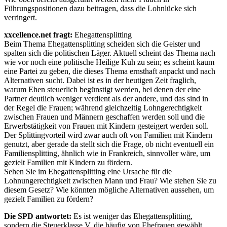
Führungspositionen dazu beitragen, dass die Lohnlücke sich
verringert.
xxcellence.net fragt:
Ehegattensplitting
Beim Thema Ehegattensplitting scheiden sich die Geister und
spalten sich die politischen Läger. Aktuell scheint das Thema nach
wie vor noch eine politische Heilige Kuh zu sein; es scheint kaum
eine Partei zu geben, die dieses Thema ernsthaft anpackt und nach
Alternativen sucht. Dabei ist es in der heutigen Zeit fraglich,
warum Ehen steuerlich begünstigt werden, bei denen der eine
Partner deutlich weniger verdient als der andere, und das sind in
der Regel die Frauen; während gleichzeitig Lohngerechtigkeit
zwischen Frauen und Männern geschaffen werden soll und die
Erwerbstätigkeit von Frauen mit Kindern gesteigert werden soll.
Der Splittingvorteil wird zwar auch oft von Familien mit Kindern
genutzt, aber gerade da stellt sich die Frage, ob nicht eventuell ein
Familiensplitting, ähnlich wie in Frankreich, sinnvoller wäre, um
gezielt Familien mit Kindern zu fördern.
Sehen Sie im Ehegattensplitting eine Ursache für die
Lohnungerechtigkeit zwischen Mann und Frau? Wie stehen Sie zu
diesem Gesetz? Wie könnten mögliche Alternativen aussehen, um
gezielt Familien zu fördern?
Die SPD antwortet:
Es ist weniger das Ehegattensplitting,
sondern die Steuerklasse V, die häufig von Ehefrauen gewählt