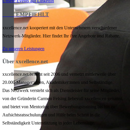
Unsere Events auf LinkedIn
XXC EMPFIEHLT
xxcellence.net kooperiert mit den Unternehmern verschiedener
Netzwerk-Mitglieder. Hier findet Ihr ihre Angebote und Rabatte.
Zu unseren Leistungen
Über xxcellence.net
xxcellence.net besteht seit 2006 und vernetzt mittlerweile über
20.000 Manager:innen, Akademiker:innen und Selbständige.
Das Netzwerk versteht sich als Dienstleister für seine Mitglieder,
von der Gründerin Carmen Felsing liebevoll xxcellencen genannt,
und bietet von Mentoring über Bewerbungstraining bis hin zu
Aufsichtsratsschulungen und Hilfe beim Schritt in die
Selbständigkeit Unterstützung in jeder Lebenslage.