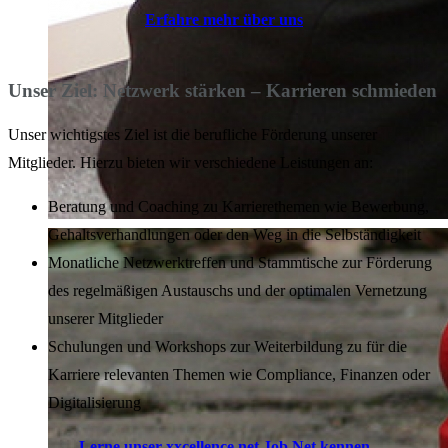
Erfahre mehr über uns
Unser Ziel: Netzwerk stärken – Karrieren schmieden
Unser wichtigstes Ziel ist die berufliche Förderung unserer
Mitglieder. Hierzu bieten wir verschiedene Leistungen an:
Beratung und Coaching zu Karrierethemen wie Bewerbung,
Gehaltsverhandlungen oder den Weg in die Selbständigkeit
Monatliche Netzwerktreffen und Stammtische zur Förderung
des regelmäßigen Austauschs und der optimalen Vernetzung
unserer Mitglieder
Schulungen und Workshops zur Weiterbildung zu für die
Karriere relevanten Themen wie Compliance, Finanzen oder
Digitalisierung
Lerne unser xxcellence.net Job Net kennen