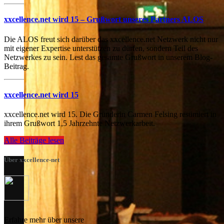
xxcellence.net wird 15 – Grußwort unseres Partners ALOS
Die ALOS freut sich darüber das xxcellence.net Netzwerk nicht nur
mit eigener Expertise unterstützen zu dürfen, sondern Teil des
Netzwerkes zu sein. Lest das gesamte Grußwort in unserem Blog-
Beitrag.
xxcellence.net wird 15
xxcellence.net wird 15. Die Gründerin Carmen Felsing resümiert in
ihrem Grußwort 1,5 Jahrzehnte Netzwerkarbeit.
Alle Beiträge lesen
Über xxcellence-net
Erfahre mehr über unsere