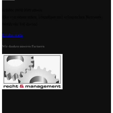
Erfahre mehr über unsere
Idee von einem tollen, lebendigen und erfolgreichen Netzwerk.
Werde ein Teil davon!
Erfahre mehr
Wir danken unseren Partnern