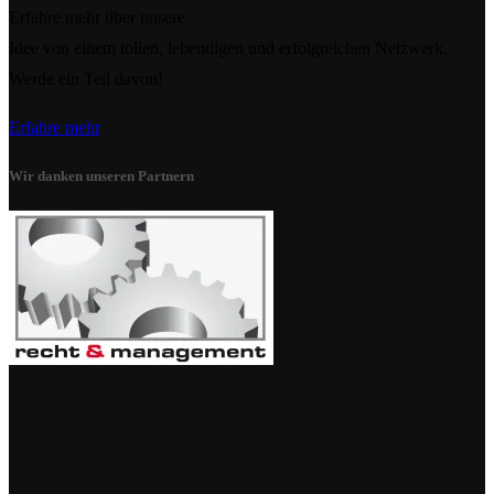
Erfahre mehr über unsere
Idee von einem tollen, lebendigen und erfolgreichen Netzwerk.
Werde ein Teil davon!
Erfahre mehr
Wir danken unseren Partnern