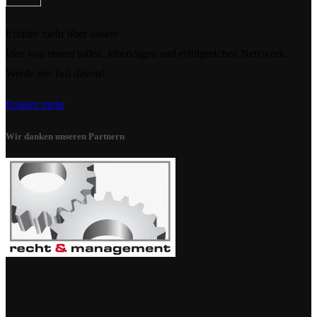
Erfahre mehr über unsere
Idee von einem tollen, lebendigen und erfolgreichen Netzwerk.
Werde ein Teil davon!
Erfahre mehr
Wir danken unseren Partnern