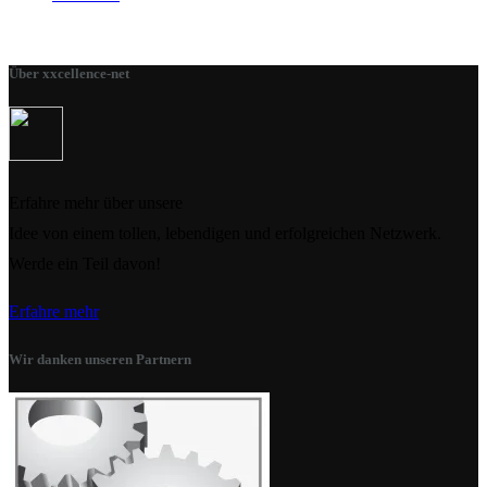
Über xxcellence-net
Erfahre mehr über unsere
Idee von einem tollen, lebendigen und erfolgreichen Netzwerk.
Werde ein Teil davon!
Erfahre mehr
Wir danken unseren Partnern